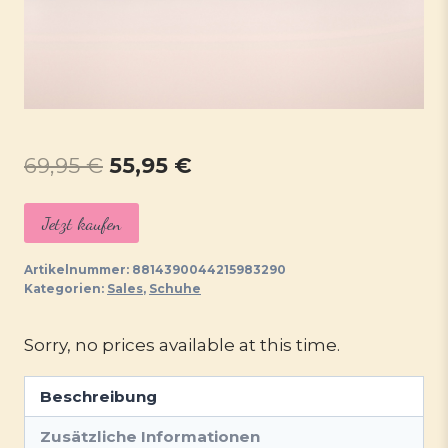
Ursprünglicher
Aktueller
69,95
€
55,95
€
Preis
Preis
Jetzt kaufen
war:
ist:
69,95 €
55,95 €.
Artikelnummer:
8814390044215983290
Kategorien:
Sales
,
Schuhe
Sorry, no prices available at this time.
Beschreibung
Zusätzliche Informationen