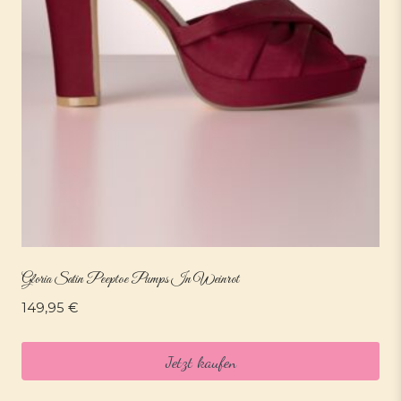
Gloria Satin Peeptoe Pumps In Weinrot
149,95
€
Jetzt kaufen