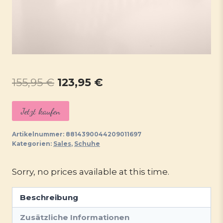
Ursprünglicher
Aktueller
155,95
€
123,95
€
Preis
Preis
Jetzt kaufen
war:
ist:
155,95 €
123,95 €.
Artikelnummer:
8814390044209011697
Kategorien:
Sales
,
Schuhe
Sorry, no prices available at this time.
Beschreibung
Zusätzliche Informationen