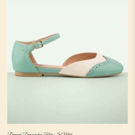
Dapper Dancemates Flats In Mint