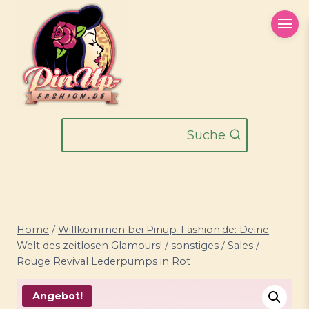
Zum
Inhalt
springen
Suche
Home
/
Willkommen bei Pinup-Fashion.de: Deine
Welt des zeitlosen Glamours!
/
sonstiges
/
Sales
/
Rouge Revival Lederpumps in Rot
Angebot!