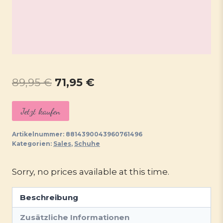
Ursprünglicher
Aktueller
89,95
€
71,95
€
Preis
Preis
Jetzt kaufen
war:
ist:
89,95 €
71,95 €.
Artikelnummer:
8814390043960761496
Kategorien:
Sales
,
Schuhe
Sorry, no prices available at this time.
Beschreibung
Zusätzliche Informationen