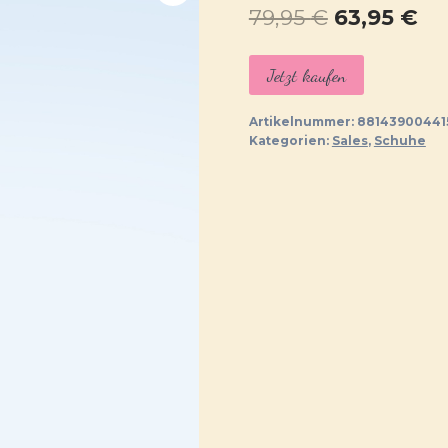
Ursprüngl
Ak
79,95
€
63,95
€
Preis
Pr
Jetzt kaufen
war:
ist:
79,95 €
63,
Artikelnummer:
88143900441
Kategorien:
Sales
,
Schuhe