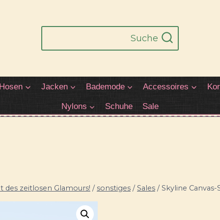
Suche
Hosen
Jacken
Bademode
Accessoires
Kor
Nylons
Schuhe
Sale
 des zeitlosen Glamours!
/
sonstiges
/
Sales
/
Skyline Canvas-