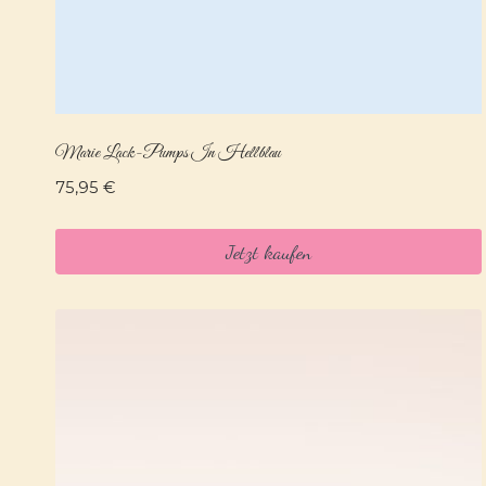
Marie Lack-Pumps In Hellblau
75,95
€
Jetzt kaufen