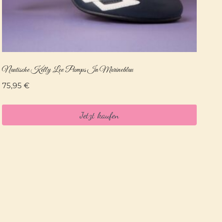
Nautische Kelly Lee Pumps In Marineblau
75,95
€
Jetzt kaufen