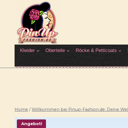
Zum
Inhalt
springen
Kleider
Oberteile
Röcke & Petticoats
Home
/
Willkommen bei Pinup-Fashion.de: Deine Welt
Angebot!