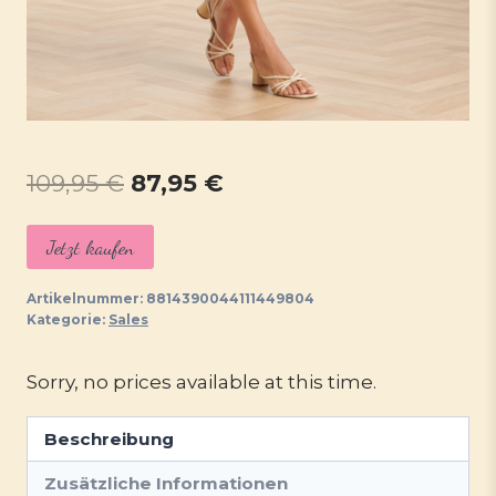
Ursprünglicher
Aktueller
109,95
€
87,95
€
Preis
Preis
Jetzt kaufen
war:
ist:
109,95 €
87,95 €.
Artikelnummer:
8814390044111449804
Kategorie:
Sales
Sorry, no prices available at this time.
Beschreibung
Zusätzliche Informationen