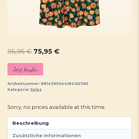
Ursprünglicher
Aktueller
95,95
€
75,95
€
Preis
Preis
Jetzt kaufen
war:
ist:
95,95 €
75,95 €.
Artikelnummer:
8814390044184162360
Kategorie:
Sales
Sorry, no prices available at this time.
Beschreibung
Zusätzliche Informationen