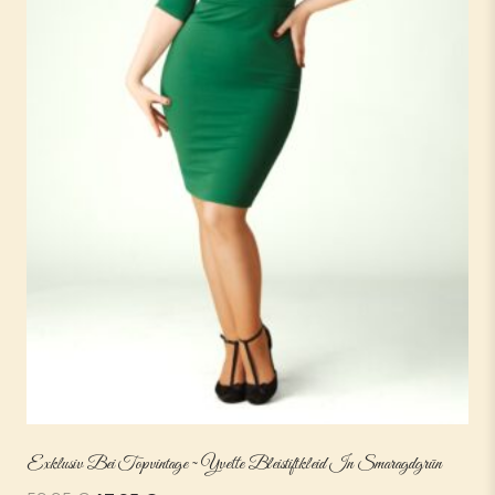
Exklusiv Bei Topvintage ~ Yvette Bleistiftkleid In Smaragdgrün