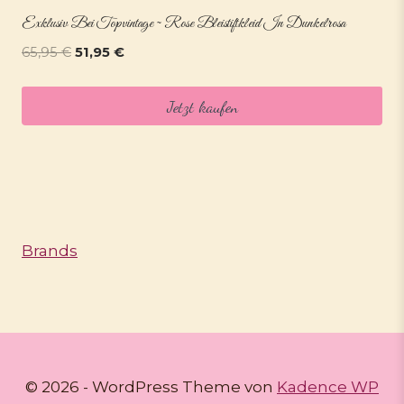
Exklusiv Bei Topvintage ~ Rose Bleistiftkleid In Dunkelrosa
Ursprünglicher
Aktueller
65,95
€
51,95
€
Preis
Preis
war:
ist:
Jetzt kaufen
65,95 €
51,95 €.
Brands
© 2026 - WordPress Theme von
Kadence WP