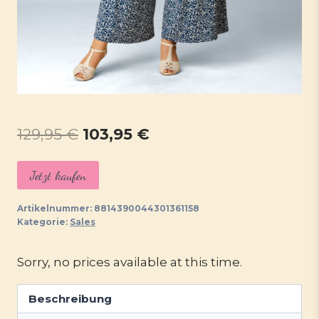
Ursprünglicher
Aktueller
129,95
€
103,95
€
Preis
Preis
Jetzt kaufen
war:
ist:
129,95 €
103,95 €.
Artikelnummer:
8814390044301361158
Kategorie:
Sales
Sorry, no prices available at this time.
Beschreibung