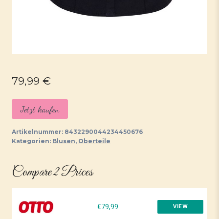
79,99
€
Jetzt kaufen
Artikelnummer:
8432290044234450676
Kategorien:
Blusen
,
Oberteile
Compare 2 Prices
€79,99
VIEW