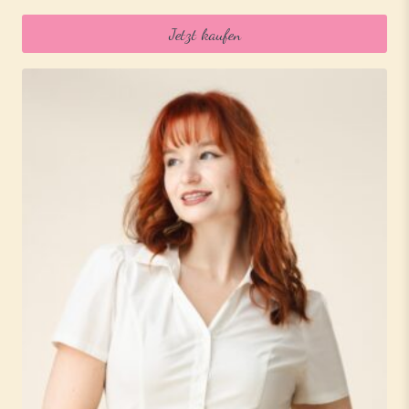
war:
ist:
Jetzt kaufen
59,99 €
55,99 €.