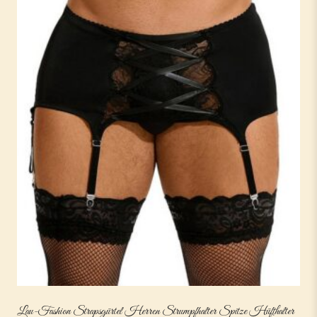
Lau-Fashion Strapsgürtel Herren Strumpfhalter Spitze Hüfthalter