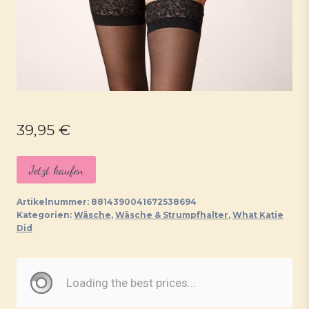
39,95
€
Jetzt kaufen
Artikelnummer:
8814390041672538694
Kategorien:
Wäsche
,
Wäsche & Strumpfhalter
,
What Katie
Did