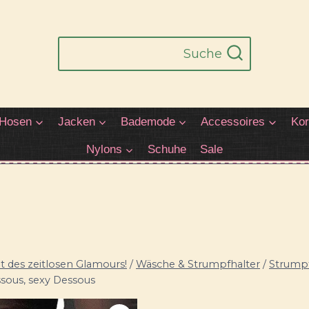
Suche
Hosen
Jacken
Bademode
Accessoires
Kor
Nylons
Schuhe
Sale
 des zeitlosen Glamours!
/
Wäsche & Strumpfhalter
/
Strumpf
sous, sexy Dessous