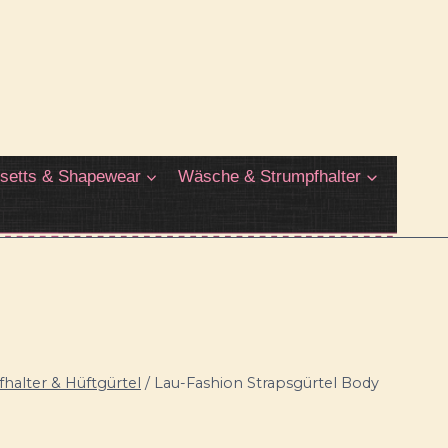
setts & Shapewear
Wäsche & Strumpfhalter
halter & Hüftgürtel
/
Lau-Fashion Strapsgürtel Body