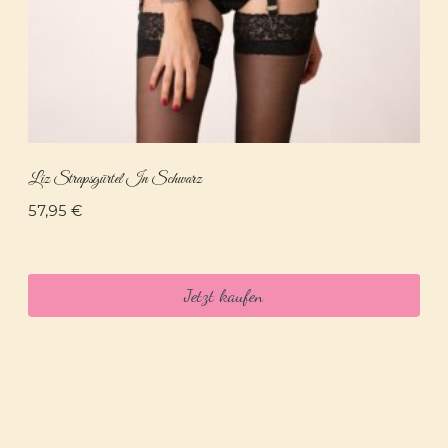
Liz Strapsgürtel In Schwarz
57,95
€
Jetzt kaufen