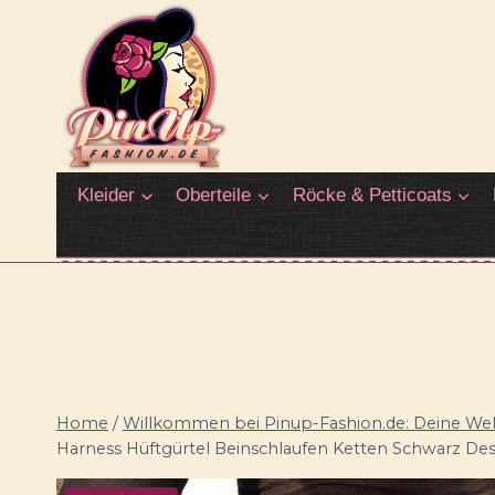
Zum
Inhalt
springen
Kleider
Oberteile
Röcke & Petticoats
Home
/
Willkommen bei Pinup-Fashion.de: Deine Welt
Harness Hüftgürtel Beinschlaufen Ketten Schwarz Des