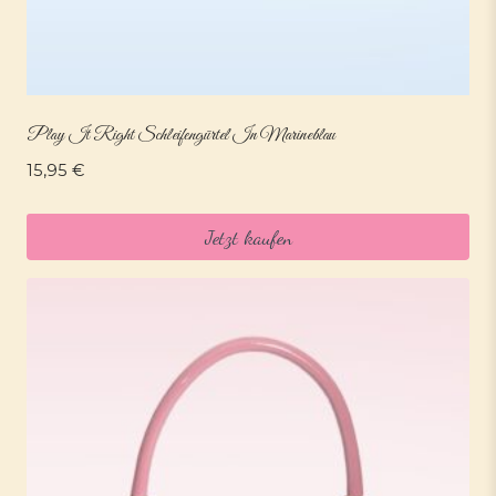
Play It Right Schleifengürtel In Marineblau
15,95
€
Jetzt kaufen