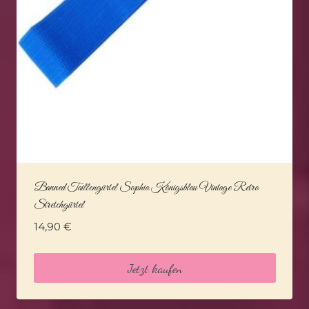
Banned Taillengürtel Sophia Königsblau Vintage Retro
Stretchgürtel
14,90
€
Jetzt kaufen