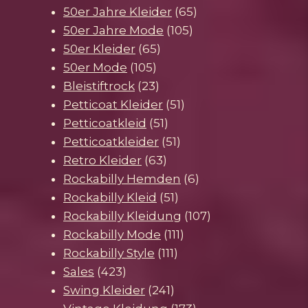
Produkt
65
50er Jahre Kleider
65
105
Produkte
50er Jahre Mode
105
65
Produkte
50er Kleider
65
105
Produkte
50er Mode
105
Produkte
23
Bleistiftrock
23
Produkte
51
Petticoat Kleider
51
51
Produkte
Petticoatkleid
51
Produkte
51
Petticoatkleider
51
63
Produkte
Retro Kleider
63
Produkte
6
Rockabilly Hemden
6
51
Produkte
Rockabilly Kleid
51
Produkte
107
Rockabilly Kleidung
107
111
Produkte
Rockabilly Mode
111
111
Produkte
Rockabilly Style
111
423
Produkte
Sales
423
Produkte
241
Swing Kleider
241