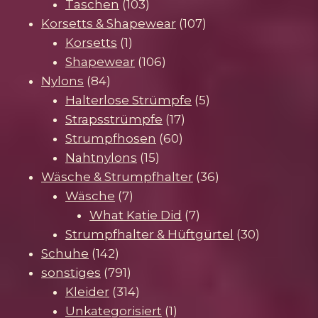
103
Produkt
Taschen
103
Produkte
107
Korsetts & Shapewear
107
1
Produkte
Korsetts
1
Produkt
106
Shapewear
106
84
Produkte
Nylons
84
Produkte
5
Halterlose Strümpfe
5
17
Produkte
Strapsstrümpfe
17
60
Produkte
Strumpfhosen
60
15
Produkte
Nahtnylons
15
Produkte
36
Wäsche & Strumpfhalter
36
7
Produkte
Wäsche
7
Produkte
7
What Katie Did
7
Produkte
30
Strumpfhalter & Hüftgürtel
30
142
Produkte
Schuhe
142
Produkte
791
sonstiges
791
Produkte
314
Kleider
314
Produkte
1
Unkategorisiert
1