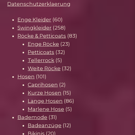
Datenschutzerklaerung
60
Enge Kleider
60
Produkte
258
Swingkleider
258
Produkte
83
Röcke & Petticoats
83
23
Produkte
Enge Röcke
23
32
Produkte
Petticoats
32
5
Produkte
Tellerrock
5
Produkte
32
Weite Röcke
32
101
Produkte
Hosen
101
Produkte
2
Caprihosen
2
Produkte
15
Kurze Hosen
15
Produkte
86
Lange Hosen
86
5
Produkte
Marlene Hose
5
31
Produkte
Bademode
31
Produkte
12
Badeanzüge
12
20
Produkte
Bikinis
20