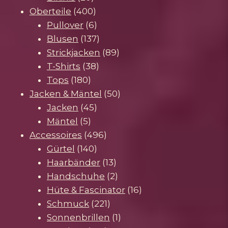
Produkte
400
Oberteile
400
Produkte
6
Pullover
6
Produkte
137
Blusen
137
Produkte
89
Strickjacken
89
38
Produkte
T-Shirts
38
180
Produkte
Tops
180
Produkte
50
Jacken & Mäntel
50
45
Produkte
Jacken
45
5
Produkte
Mäntel
5
Produkte
496
Accessoires
496
140
Produkte
Gürtel
140
Produkte
13
Haarbänder
13
Produkte
2
Handschuhe
2
Produkte
16
Hüte & Fascinator
16
221
Produkte
Schmuck
221
Produkte
1
Sonnenbrillen
1