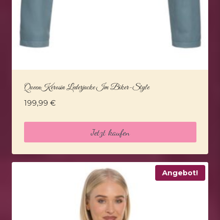
QueenKerosin Lederjacke Im Biker-Style
199,99
€
Jetzt kaufen
Angebot!