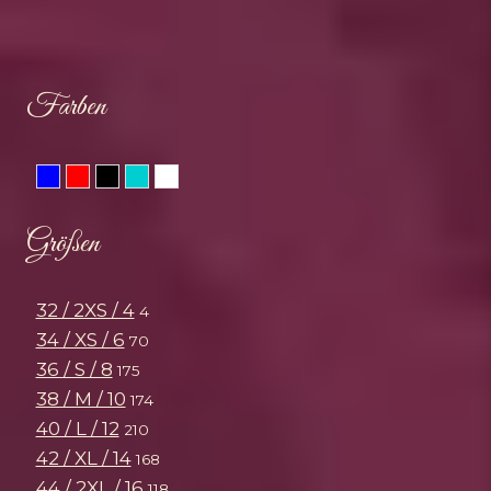
Farben
Blau
Rot
Schwarz
Türkis
Weiss
Größen
32 / 2XS / 4
4
34 / XS / 6
70
36 / S / 8
175
38 / M / 10
174
40 / L / 12
210
42 / XL / 14
168
44 / 2XL / 16
118