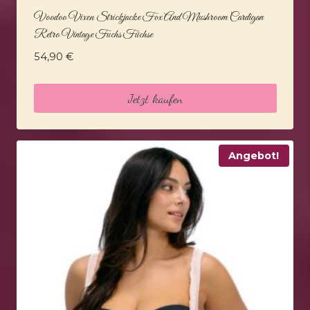
Voodoo Vixen Strickjacke Fox And Mushroom Cardigan
Retro Vintage Fuchs Füchse
54,90
€
Jetzt kaufen
Angebot!