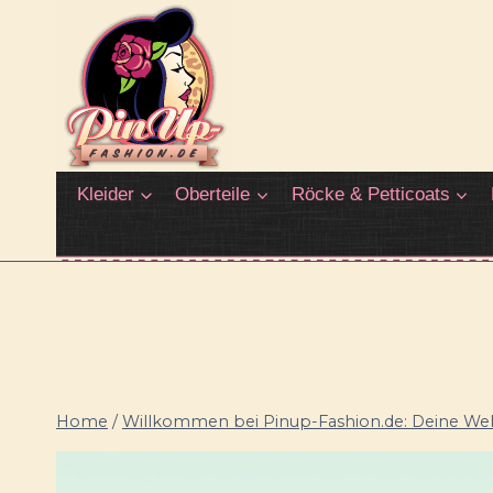
Zum
Inhalt
springen
Kleider
Oberteile
Röcke & Petticoats
Home
/
Willkommen bei Pinup-Fashion.de: Deine Welt