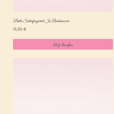
Bella Schleifengürtel In Bordeauxrot
15,95
€
Jetzt kaufen