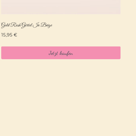
Gold Rush Gürtel In Beige
15,95
€
Jetzt kaufen