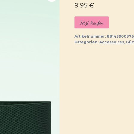
9,95
€
Jetzt kaufen
Artikelnummer:
8814390037
Kategorien:
Accessoires
,
Gür