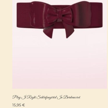
Play It Right Schleifengürtel In Bordeauxrot
15,95
€