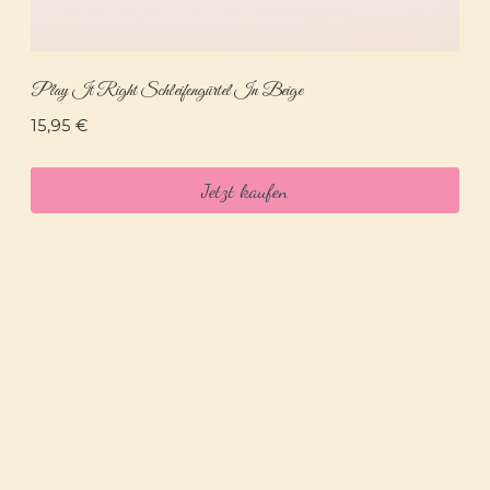
Play It Right Schleifengürtel In Beige
15,95
€
Jetzt kaufen