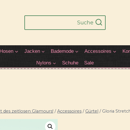
Suche
Hosen
Jacken
Bademode
Accessoires
Kor
Nylons
Schuhe
Sale
 des zeitlosen Glamours!
/
Accessoires
/
Gürtel
/
Gloria Stretc