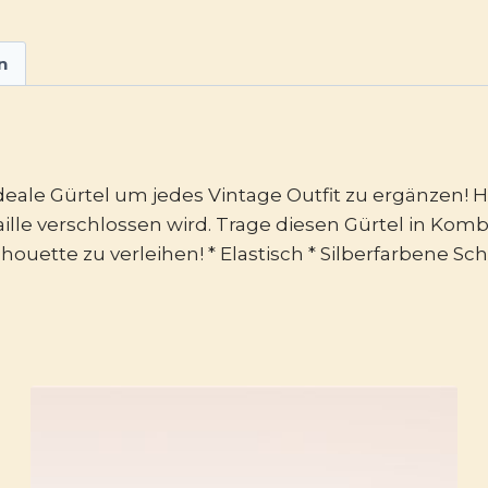
n
r ideale Gürtel um jedes Vintage Outfit zu ergänze
 Taille verschlossen wird. Trage diesen Gürtel in K
houette zu verleihen! * Elastisch * Silberfarbene Sc