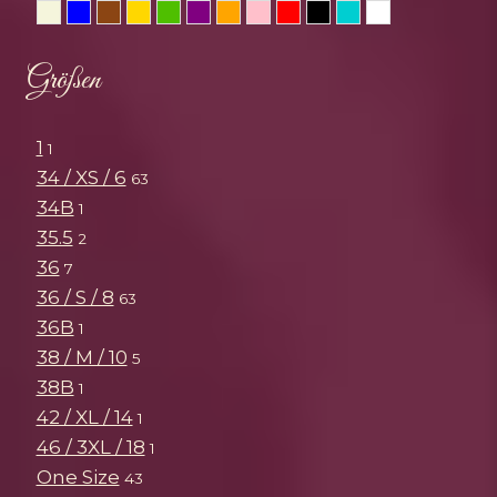
Beige
Blau
Braun
Gold
Grün
Lila
Orange
Rosa
Rot
Schwarz
Türkis
Weiss
Größen
1
1
34 / XS / 6
63
34B
1
35.5
2
36
7
36 / S / 8
63
36B
1
38 / M / 10
5
38B
1
42 / XL / 14
1
46 / 3XL / 18
1
One Size
43