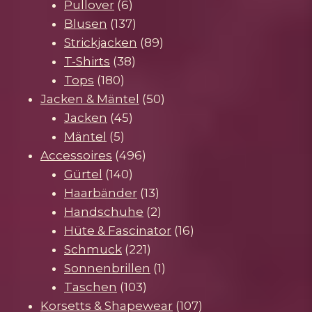
Produkte
6
Pullover
6
Produkte
137
Blusen
137
Produkte
89
Strickjacken
89
38
Produkte
T-Shirts
38
180
Produkte
Tops
180
Produkte
50
Jacken & Mäntel
50
45
Produkte
Jacken
45
5
Produkte
Mäntel
5
Produkte
496
Accessoires
496
140
Produkte
Gürtel
140
Produkte
13
Haarbänder
13
Produkte
2
Handschuhe
2
Produkte
16
Hüte & Fascinator
16
221
Produkte
Schmuck
221
Produkte
1
Sonnenbrillen
1
103
Produkt
Taschen
103
Produkte
107
Korsetts & Shapewear
107