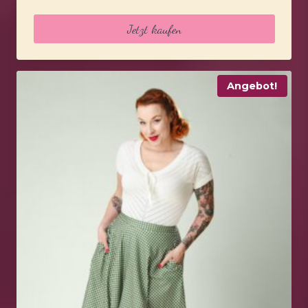
Preis
Preis
war:
ist:
Jetzt kaufen
119,95 €
95,95 €.
Angebot!