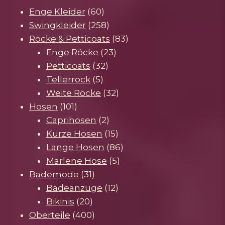
60
Enge Kleider
60
Produkte
258
Swingkleider
258
Produkte
83
Röcke & Petticoats
83
23
Produkte
Enge Röcke
23
32
Produkte
Petticoats
32
5
Produkte
Tellerrock
5
Produkte
32
Weite Röcke
32
101
Produkte
Hosen
101
Produkte
2
Caprihosen
2
Produkte
15
Kurze Hosen
15
Produkte
86
Lange Hosen
86
5
Produkte
Marlene Hose
5
31
Produkte
Bademode
31
Produkte
12
Badeanzüge
12
20
Produkte
Bikinis
20
Produkte
400
Oberteile
400