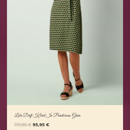
Lola Drift Kleid In Ponderosa-Grün
Ursprünglicher
Aktueller
119,95
€
95,95
€