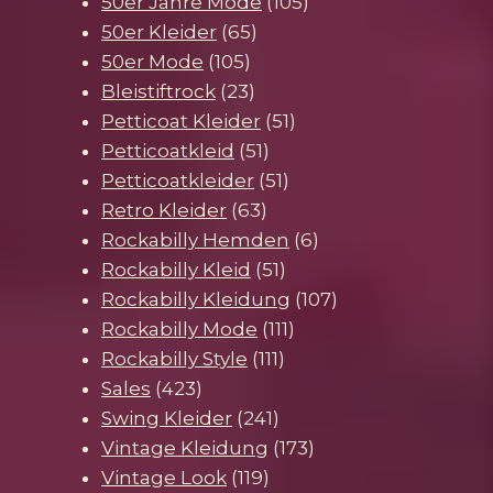
105
Produkte
50er Jahre Mode
105
65
Produkte
50er Kleider
65
105
Produkte
50er Mode
105
Produkte
23
Bleistiftrock
23
Produkte
51
Petticoat Kleider
51
51
Produkte
Petticoatkleid
51
Produkte
51
Petticoatkleider
51
63
Produkte
Retro Kleider
63
Produkte
6
Rockabilly Hemden
6
51
Produkte
Rockabilly Kleid
51
Produkte
107
Rockabilly Kleidung
107
111
Produkte
Rockabilly Mode
111
111
Produkte
Rockabilly Style
111
423
Produkte
Sales
423
Produkte
241
Swing Kleider
241
Produkte
173
Vintage Kleidung
173
119
Produkte
Vintage Look
119