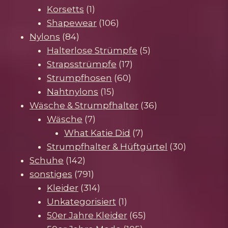
1
Produkte
Korsetts
1
Produkt
106
Shapewear
106
84
Produkte
Nylons
84
Produkte
5
Halterlose Strümpfe
5
17
Produkte
Strapsstrümpfe
17
60
Produkte
Strumpfhosen
60
15
Produkte
Nahtnylons
15
Produkte
36
Wäsche & Strumpfhalter
36
7
Produkte
Wäsche
7
Produkte
7
What Katie Did
7
Produkte
30
Strumpfhalter & Hüftgürtel
30
142
Produkte
Schuhe
142
Produkte
791
sonstiges
791
Produkte
314
Kleider
314
Produkte
1
Unkategorisiert
1
Produkt
65
50er Jahre Kleider
65