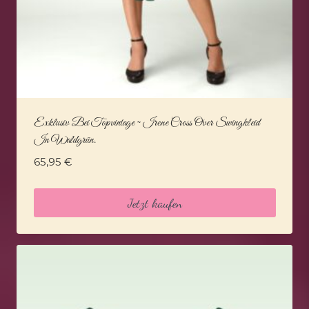
Exklusiv Bei Topvintage ~ Irene Cross Over Swingkleid
In Waldgrün.
65,95
€
Jetzt kaufen