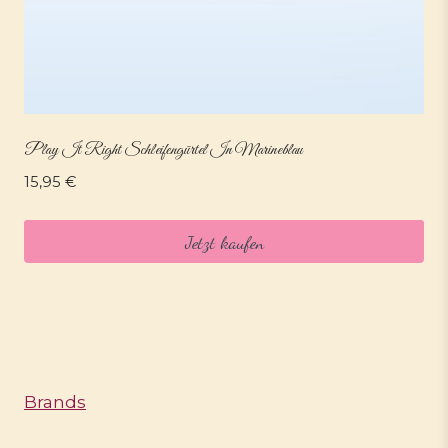
Play It Right Schleifengürtel In Marineblau
15,95
€
Jetzt kaufen
Brands