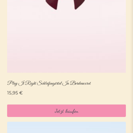
Play It Right Schleifengürtel In Bordeauxrot
15,95
€
Jetzt kaufen