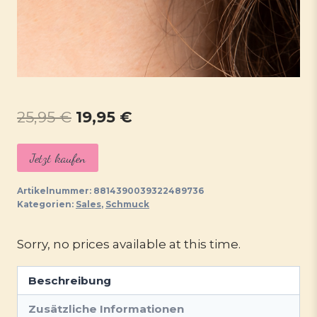
Ursprünglicher
Aktueller
25,95
€
19,95
€
Preis
Preis
Jetzt kaufen
war:
ist:
25,95 €
19,95 €.
Artikelnummer:
8814390039322489736
Kategorien:
Sales
,
Schmuck
Sorry, no prices available at this time.
Beschreibung
Zusätzliche Informationen