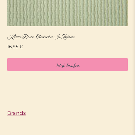
Kleine Rosen-Ohrstecker In Zartrosa
16,95
€
Jetzt kaufen
Brands