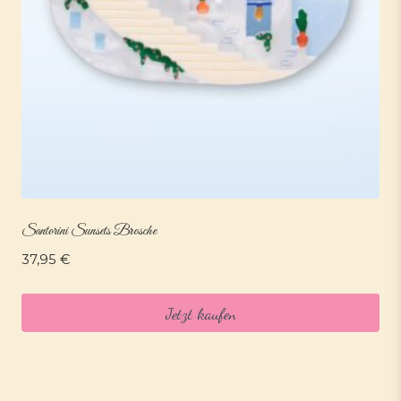
Santorini Sunsets Brosche
37,95
€
Jetzt kaufen