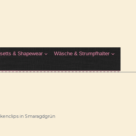
setts & Shapewear
Wäsche & Strumpfhalter
kenclips in Smaragdgrün