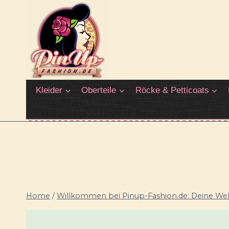
Zum
Inhalt
springen
Kleider
Oberteile
Röcke & Petticoats
Home
/
Willkommen bei Pinup-Fashion.de: Deine Welt