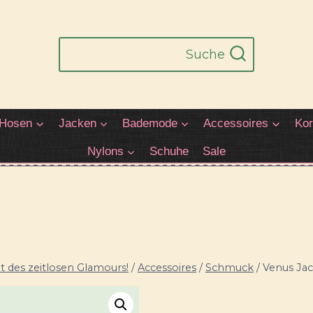
Suche
Hosen
Jacken
Bademode
Accessoires
Kor
Nylons
Schuhe
Sale
 des zeitlosen Glamours!
/
Accessoires
/
Schmuck
/
Venus Jac