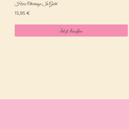
Herz Ohrringe In Gold
15,95
€
Jetzt kaufen