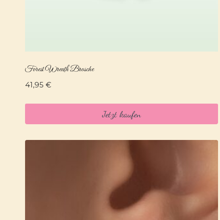
Forest Wreath Brosche
41,95
€
Jetzt kaufen