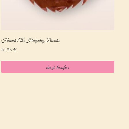
Hannah The Hedgehog Brosche
41,95
€
Jetzt kaufen