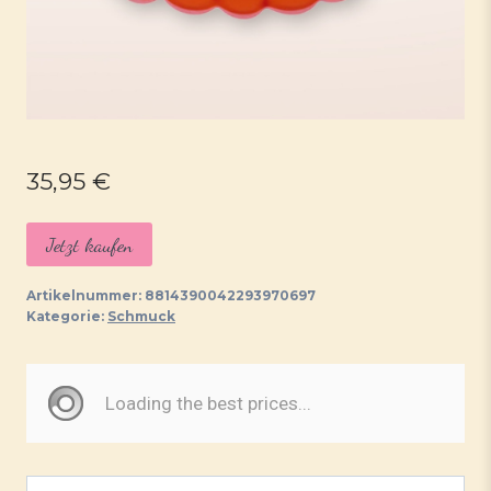
35,95
€
Jetzt kaufen
Artikelnummer:
8814390042293970697
Kategorie:
Schmuck