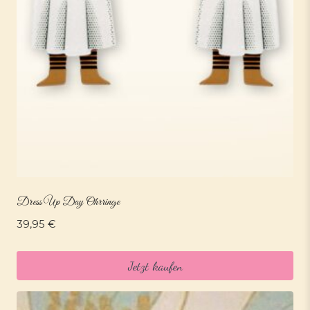
Dress Up Day Ohrringe
39,95
€
Jetzt kaufen