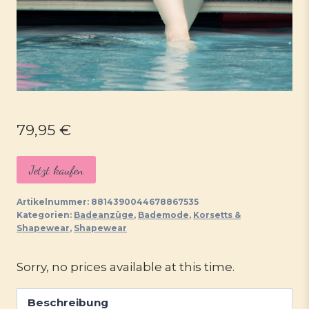
79,95
€
Jetzt kaufen
Artikelnummer:
8814390044678867535
Kategorien:
Badeanzüge
,
Bademode
,
Korsetts &
Shapewear
,
Shapewear
Sorry, no prices available at this time.
Beschreibung