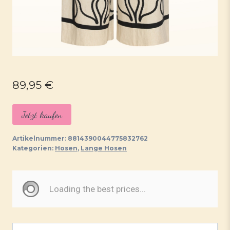
89,95
€
Jetzt kaufen
Artikelnummer:
8814390044775832762
Kategorien:
Hosen
,
Lange Hosen