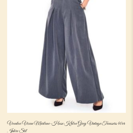
Voodoo Vixen Marlene-Hose Khloe Grey Vintage Trousers 40er
Jahre Stil