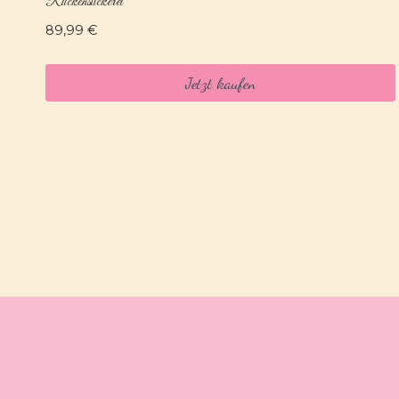
Rückenstickerei
89,99
€
Jetzt kaufen