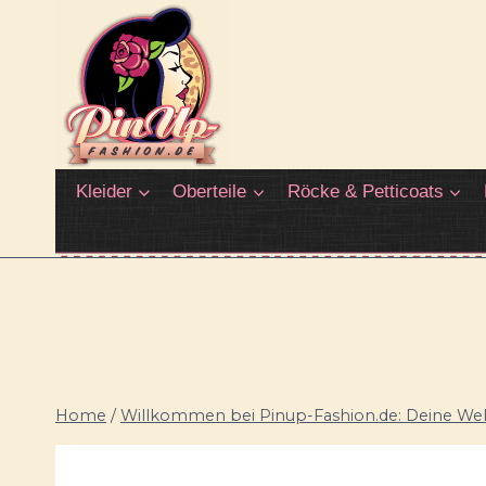
Zum
Inhalt
springen
Kleider
Oberteile
Röcke & Petticoats
Home
/
Willkommen bei Pinup-Fashion.de: Deine Welt