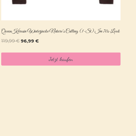
QueenKerosin Winterjacke Nature’s Calling (1-St) Im 70s-Look
Ursprünglicher
Aktueller
119,99
€
96,99
€
Preis
Preis
war:
ist:
Jetzt kaufen
119,99 €
96,99 €.