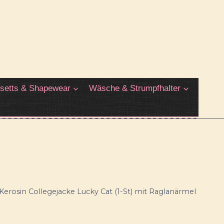
setts & Shapewear
Wäsche & Strumpfhalter
erosin Collegejacke Lucky Cat (1-St) mit Raglanärmel