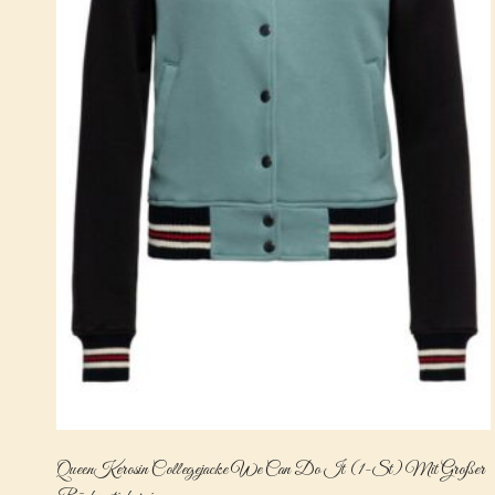
QueenKerosin Collegejacke We Can Do It (1-St) Mit Großer