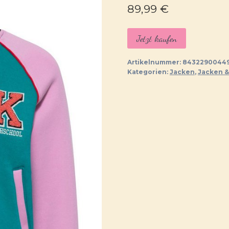
89,99
€
Jetzt kaufen
Artikelnummer:
84322900449
Kategorien:
Jacken
,
Jacken &