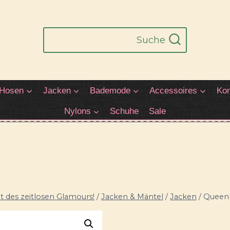
Suche
Hosen
Jacken
Bademode
Accessoires
Kor
Nylons
Schuhe
Sale
 des zeitlosen Glamours!
/
Jacken & Mäntel
/
Jacken
/
QueenK