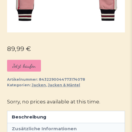
89,99
€
Jetzt kaufen
Artikelnummer:
8432290044773174078
Kategorien:
Jacken
,
Jacken & Mäntel
Sorry, no prices available at this time.
Beschreibung
Zusätzliche Informationen