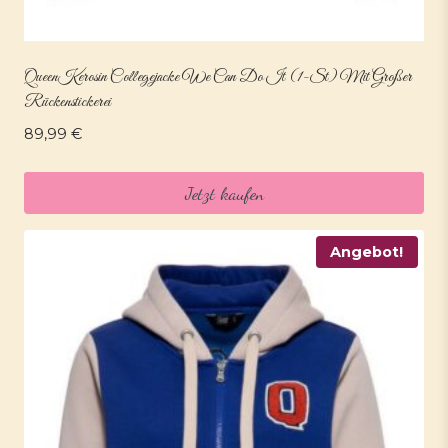
QueenKerosin Collegejacke We Can Do It (1-St) Mit Großer
Rückenstickerei
89,99
€
Jetzt kaufen
Angebot!