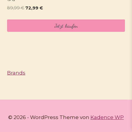
Ursprünglicher
Aktueller
89,99
€
72,99
€
Preis
Preis
war:
ist:
Jetzt kaufen
89,99 €
72,99 €.
Brands
© 2026 - WordPress Theme von
Kadence WP