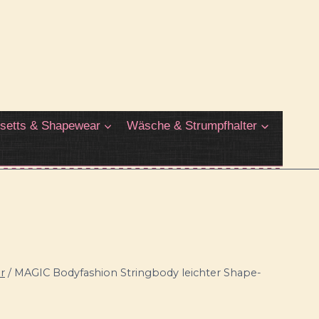
setts & Shapewear
Wäsche & Strumpfhalter
r
/
MAGIC Bodyfashion Stringbody leichter Shape-