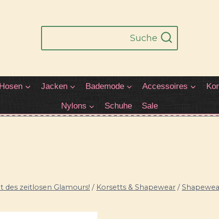
Suche
Hosen
Jacken
Bademode
Accessoires
Kor
Nylons
Schuhe
Sale
 des zeitlosen Glamours!
/
Korsetts & Shapewear
/
Shapewea