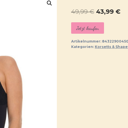
Ursprüngl
Ak
49,99
€
43,99
€
Preis
Pr
Jetzt kaufen
war:
ist
49,99 €
43
Artikelnummer:
84322900450
Kategorien:
Korsetts & Shap