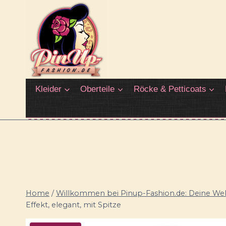
Zum
Inhalt
springen
Kleider
Oberteile
Röcke & Petticoats
Home
/
Willkommen bei Pinup-Fashion.de: Deine Welt
Effekt, elegant, mit Spitze