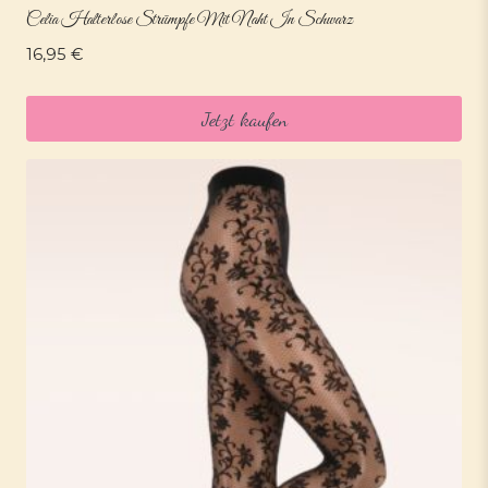
Celia Halterlose Strümpfe Mit Naht In Schwarz
16,95
€
Jetzt kaufen