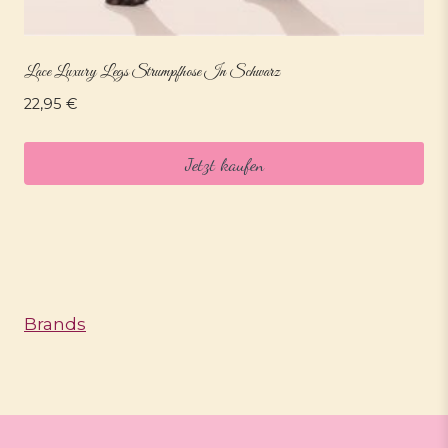
Lace Luxury Legs Strumpfhose In Schwarz
22,95
€
Jetzt kaufen
Brands