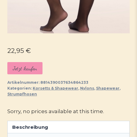
22,95
€
Jetzt kaufen
Artikelnummer:
8814390037634864233
Kategorien:
Korsetts & Shapewear
,
Nylons
,
Shapewear
,
Strumpfhosen
Sorry, no prices available at this time.
Beschreibung