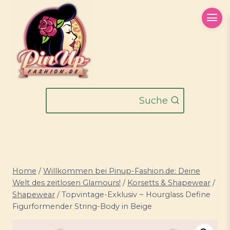
Zum
Inhalt
springen
Suche
Home
/
Willkommen bei Pinup-Fashion.de: Deine
Welt des zeitlosen Glamours!
/
Korsetts & Shapewear
/
Shapewear
/
Topvintage-Exklusiv ~ Hourglass Define
Figurformender String-Body in Beige