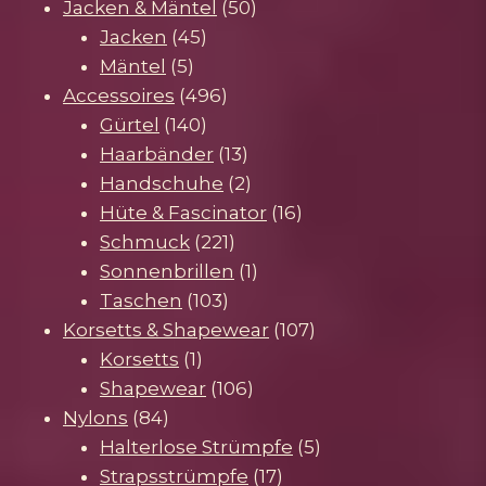
Produkte
50
Jacken & Mäntel
50
45
Produkte
Jacken
45
5
Produkte
Mäntel
5
Produkte
496
Accessoires
496
140
Produkte
Gürtel
140
Produkte
13
Haarbänder
13
Produkte
2
Handschuhe
2
Produkte
16
Hüte & Fascinator
16
221
Produkte
Schmuck
221
Produkte
1
Sonnenbrillen
1
103
Produkt
Taschen
103
Produkte
107
Korsetts & Shapewear
107
1
Produkte
Korsetts
1
Produkt
106
Shapewear
106
84
Produkte
Nylons
84
Produkte
5
Halterlose Strümpfe
5
17
Produkte
Strapsstrümpfe
17