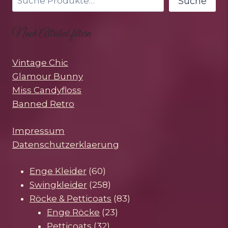
Suche
Nach Attribut filtern
Vintage Chic
Glamour Bunny
Miss Candyfloss
Banned Retro
Impressum
Datenschutzerklaerung
60
Enge Kleider
60
Produkte
258
Swingkleider
258
Produkte
83
Röcke & Petticoats
83
23
Produkte
Enge Röcke
23
32
Produkte
Petticoats
32