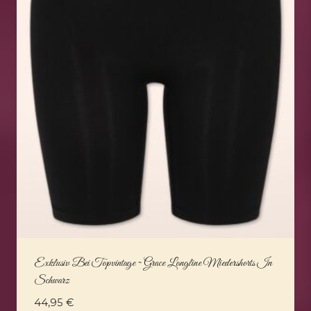
Exklusiv Bei Topvintage ~ Grace Longline Miedershorts In
Schwarz
44,95
€