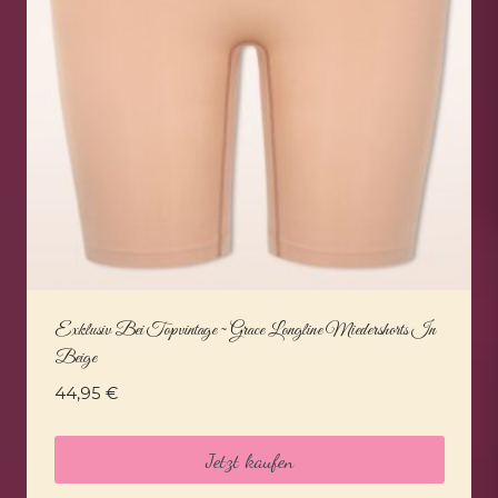
Exklusiv Bei Topvintage ~ Grace Longline Miedershorts In
Beige
44,95
€
Jetzt kaufen