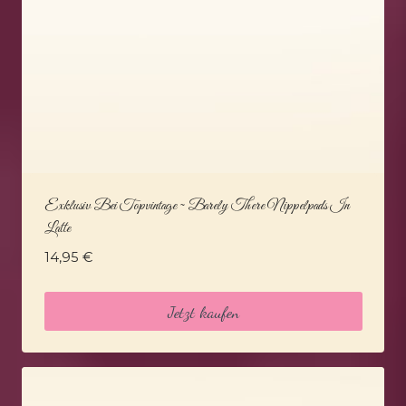
Exklusiv Bei Topvintage ~ Barely There Nippelpads In
Latte
14,95
€
Jetzt kaufen