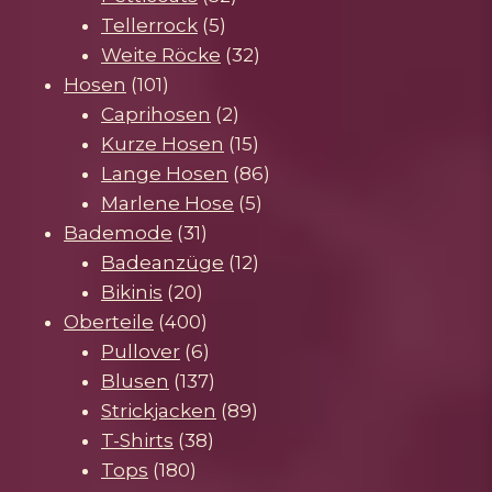
5
Produkte
Tellerrock
5
Produkte
32
Weite Röcke
32
101
Produkte
Hosen
101
Produkte
2
Caprihosen
2
Produkte
15
Kurze Hosen
15
Produkte
86
Lange Hosen
86
5
Produkte
Marlene Hose
5
31
Produkte
Bademode
31
Produkte
12
Badeanzüge
12
20
Produkte
Bikinis
20
Produkte
400
Oberteile
400
Produkte
6
Pullover
6
Produkte
137
Blusen
137
Produkte
89
Strickjacken
89
38
Produkte
T-Shirts
38
180
Produkte
Tops
180