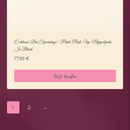
Exklusiv Bei Topvintage ~ Petals Push-Up-Nippelpads
In Blush
17,95
€
Jetzt kaufen
1
2
→