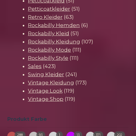
51
Produkte
Petticoatkleid
51
Produkte
51
Petticoatkleider
51
63
Produkte
Retro Kleider
63
Produkte
6
Rockabilly Hemden
6
51
Produkte
Rockabilly Kleid
51
Produkte
107
Rockabilly Kleidung
107
111
Produkte
Rockabilly Mode
111
111
Produkte
Rockabilly Style
111
423
Produkte
Sales
423
Produkte
241
Swing Kleider
241
Produkte
173
Vintage Kleidung
173
119
Produkte
Vintage Look
119
Produkte
119
Vintage Shop
119
Produkte
Produkt Farbe
288
93
1
13
371
202