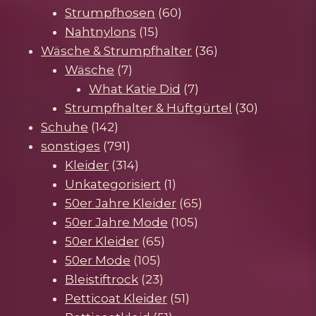
60
Produkte
Strumpfhosen
60
15
Produkte
Nahtnylons
15
Produkte
36
Wäsche & Strumpfhalter
36
7
Produkte
Wäsche
7
Produkte
7
What Katie Did
7
Produkte
30
Strumpfhalter & Hüftgürtel
30
142
Produkte
Schuhe
142
Produkte
791
sonstiges
791
Produkte
314
Kleider
314
Produkte
1
Unkategorisiert
1
Produkt
65
50er Jahre Kleider
65
105
Produkte
50er Jahre Mode
105
65
Produkte
50er Kleider
65
105
Produkte
50er Mode
105
Produkte
23
Bleistiftrock
23
Produkte
51
Petticoat Kleider
51