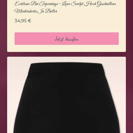
Exklusiv Bei Topvintage ~ Lune Sculpt Hoch Geschnittene
Miedershorts In Butter
34,95
€
Jetzt kaufen