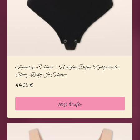
Topvintage-Exklusiv ~ Hourglass Define Figurformender
String-Body In Schwarz
44,95
€
Jetzt kaufen