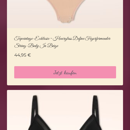
Topvintage-Exklusiv ~ Hourglass Define Figurformender
String-Body In Beige
44,95
€
Jetzt kaufen