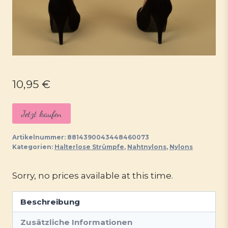
10,95
€
Jetzt kaufen
Artikelnummer:
8814390043448460073
Kategorien:
Halterlose Strümpfe
,
Nahtnylons
,
Nylons
Sorry, no prices available at this time.
Beschreibung
Zusätzliche Informationen