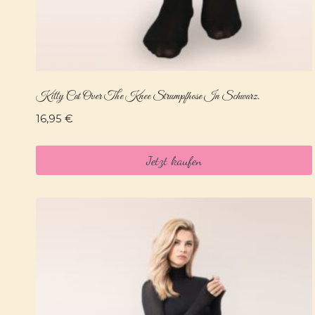
Kitty Cat Over The Knee Strumpfhose In Schwarz.
16,95
€
Jetzt kaufen