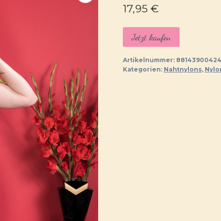
17,95
€
Jetzt kaufen
Artikelnummer:
8814390042
Kategorien:
Nahtnylons
,
Nylo