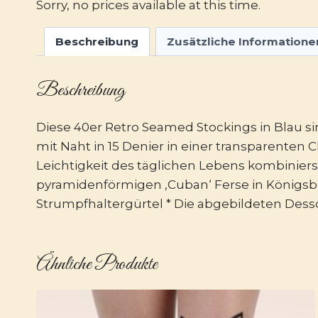
Sorry, no prices available at this time.
Beschreibung
Zusätzliche Informatione
Beschreibung
Diese 40er Retro Seamed Stockings in Blau sin
mit Naht in 15 Denier in einer transparente
Leichtigkeit des täglichen Lebens kombiniers
pyramidenförmigen ‚Cuban‘ Ferse in Königsblau
Strumpfhaltergürtel * Die abgebildeten Dess
Ähnliche Produkte