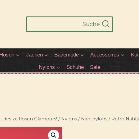
Suche
Hosen
Jacken
Bademode
Accessoires
Kor
Nylons
Schuhe
Sale
 des zeitlosen Glamours!
/
Nylons
/
Nahtnylons
/
Retro Nahts