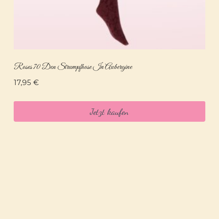
Roses 70 Den Strumpfhose In Aubergine
17,95
€
Jetzt kaufen