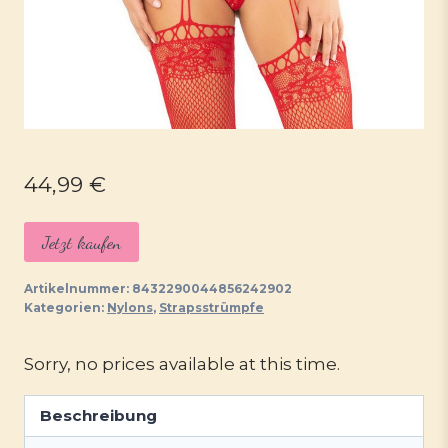
44,99
€
Jetzt kaufen
Artikelnummer:
8432290044856242902
Kategorien:
Nylons
,
Strapsstrümpfe
Sorry, no prices available at this time.
Beschreibung