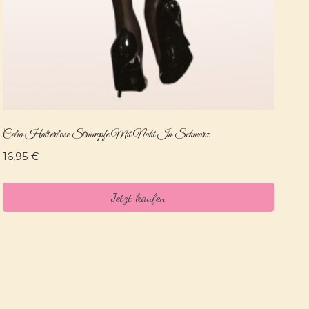
Celia Halterlose Strümpfe Mit Naht In Schwarz
16,95
€
Jetzt kaufen