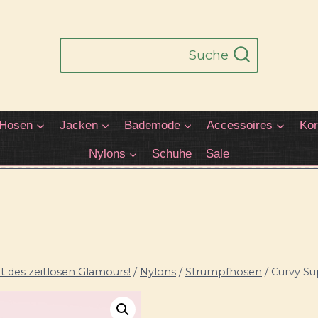
Suche
Hosen
Jacken
Bademode
Accessoires
Kor
Nylons
Schuhe
Sale
 des zeitlosen Glamours!
/
Nylons
/
Strumpfhosen
/
Curvy Su