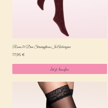
Roses 70 Den Strumpfhose In Aubergine
17,95
€
Jetzt kaufen