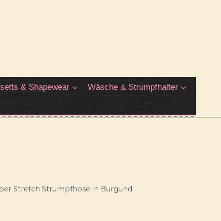
setts & Shapewear
Wäsche & Strumpfhalter
per Stretch Strumpfhose in Burgund