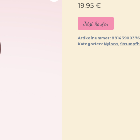
19,95
€
Jetzt kaufen
Artikelnummer:
88143900376
Kategorien:
Nylons
,
Strumpf