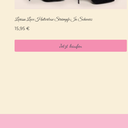
Larissa Lace Halterlose Strümpfe In Schwarz
15,95
€
Jetzt kaufen