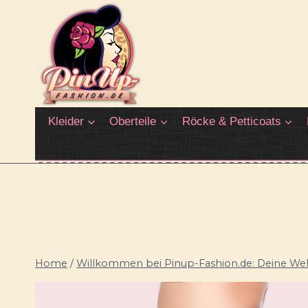
Zum
Inhalt
springen
Kleider
Oberteile
Röcke & Petticoats
Home
/
Willkommen bei Pinup-Fashion.de: Deine Welt