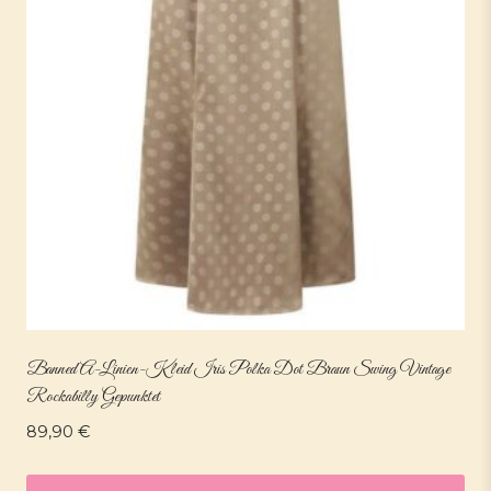
Banned A-Linien-Kleid Iris Polka Dot Braun Swing Vintage
Rockabilly Gepunktet
89,90
€