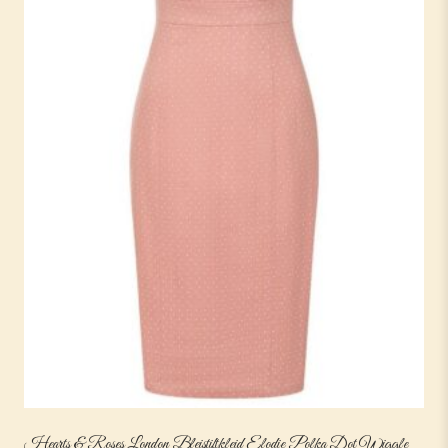
Hearts & Roses London Bleistiftkleid Elodie Polka Dot Wiggle