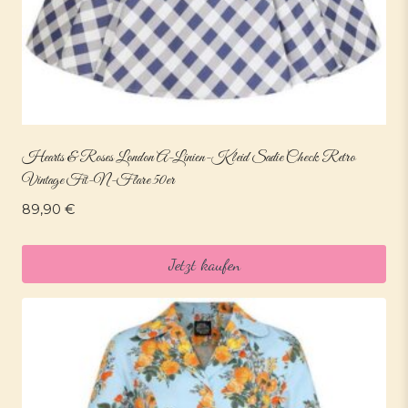
Hearts & Roses London A-Linien-Kleid Sadie Check Retro
Vintage Fit-N-Flare 50er
89,90
€
Jetzt kaufen