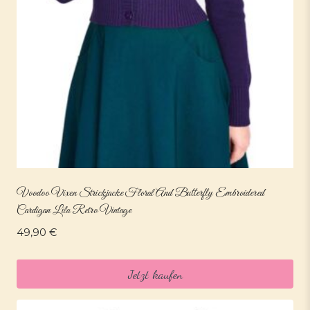
Voodoo Vixen Strickjacke Floral And Butterfly Embroidered
Cardigan Lila Retro Vintage
49,90
€
Jetzt kaufen