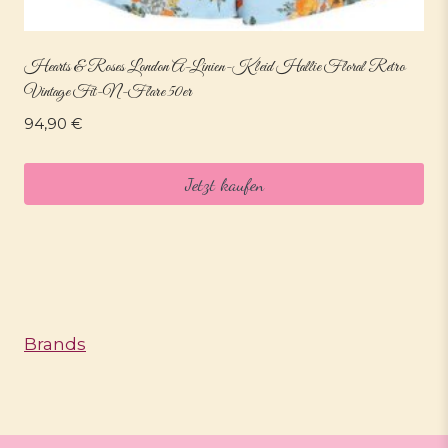
Hearts & Roses London A-Linien-Kleid Hallie Floral Retro
Vintage Fit-N-Flare 50er
94,90
€
Jetzt kaufen
Brands