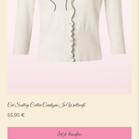
Cat Scallop Collar Cardigan In Wollweiß
55,95
€
Jetzt kaufen