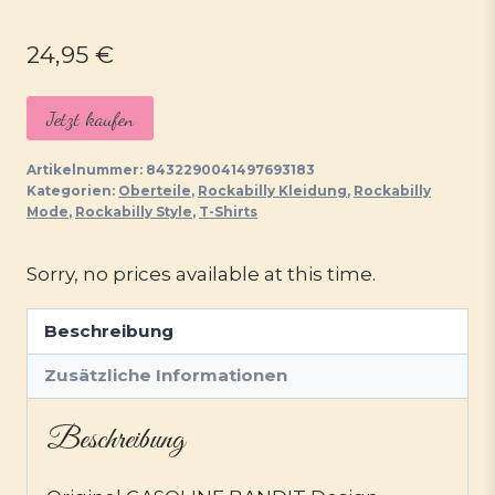
24,95
€
Jetzt kaufen
Artikelnummer:
8432290041497693183
Kategorien:
Oberteile
,
Rockabilly Kleidung
,
Rockabilly
Mode
,
Rockabilly Style
,
T-Shirts
Sorry, no prices available at this time.
Beschreibung
Zusätzliche Informationen
Beschreibung