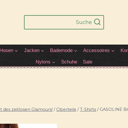
Suche
Hosen
Jacken
Bademode
Accessoires
Kor
Nylons
Schuhe
Sale
 des zeitlosen Glamours!
/
Oberteile
/
T-Shirts
/
GASOLINE BAN