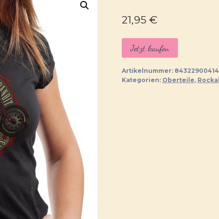
21,95
€
Jetzt kaufen
Artikelnummer:
84322900414
Kategorien:
Oberteile
,
Rockab