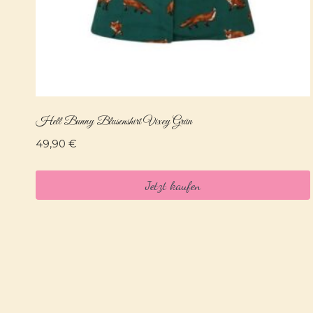
Hell Bunny Blusenshirt Vixey Grün
49,90
€
Jetzt kaufen