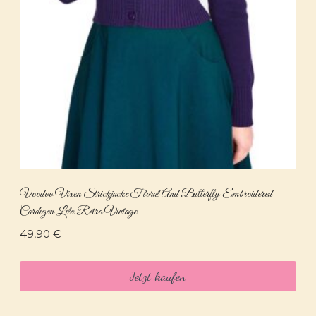
Voodoo Vixen Strickjacke Floral And Butterfly Embroidered
Cardigan Lila Retro Vintage
49,90
€
Jetzt kaufen