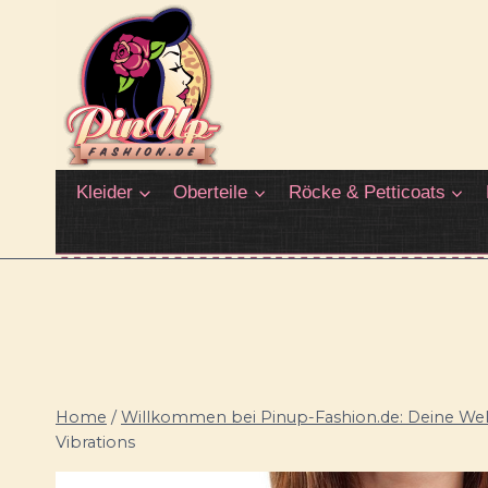
Zum
Inhalt
springen
Kleider
Oberteile
Röcke & Petticoats
Home
/
Willkommen bei Pinup-Fashion.de: Deine Welt
Vibrations