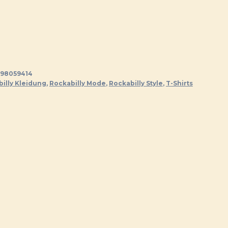
98059414
illy Kleidung
,
Rockabilly Mode
,
Rockabilly Style
,
T-Shirts