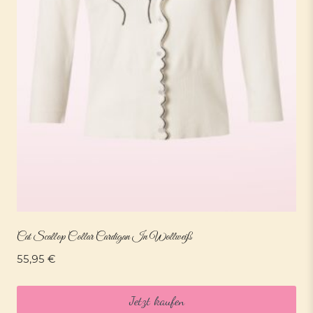
Cat Scallop Collar Cardigan In Wollweiß
55,95
€
Jetzt kaufen