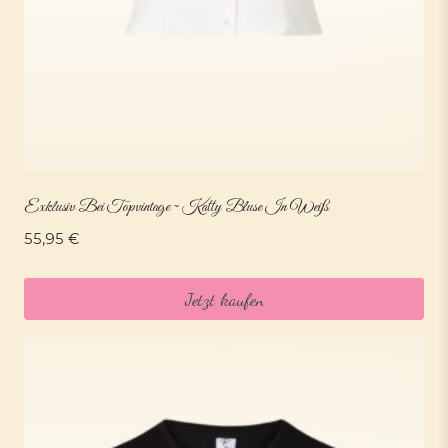
Exklusiv Bei Topvintage ~ Katty Bluse In Weiß
55,95
€
Jetzt kaufen