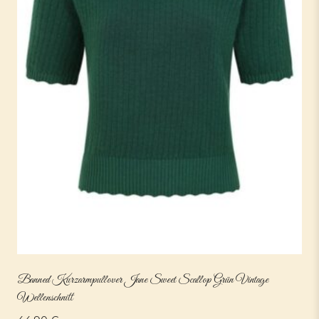
Banned Kurzarmpullover Jane Sweet Scallop Grün Vintage
Wellenschnitt