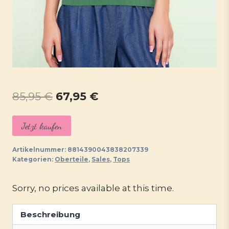
Ursprünglicher
Aktueller
85,95
€
67,95
€
Preis
Preis
Jetzt kaufen
war:
ist:
85,95 €
67,95 €.
Artikelnummer:
8814390043838207339
Kategorien:
Oberteile
,
Sales
,
Tops
Sorry, no prices available at this time.
Beschreibung