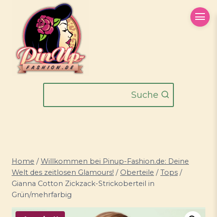
Zum
Inhalt
springen
Suche
Home
/
Willkommen bei Pinup-Fashion.de: Deine
Welt des zeitlosen Glamours!
/
Oberteile
/
Tops
/
Gianna Cotton Zickzack-Strickoberteil in
Grün/mehrfarbig