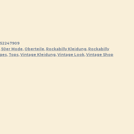
52247909
,
50er Mode
,
Oberteile
,
Rockabilly Kleidung
,
Rockabilly
iges
,
Tops
,
Vintage Kleidung
,
Vintage Look
,
Vintage Shop