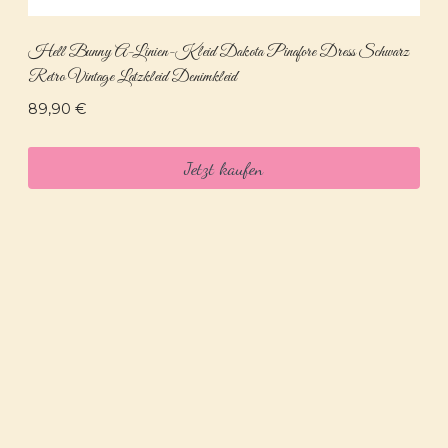
Hell Bunny A-Linien-Kleid Dakota Pinafore Dress Schwarz
Retro Vintage Latzkleid Denimkleid
89,90
€
Jetzt kaufen