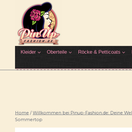
Zum
Inhalt
springen
Kleider
Oberteile
Röcke & Petticoats
Home
/
Willkommen bei Pinup-Fashion.de: Deine Welt
Sommertop