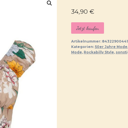
34,90
€
Jetzt kaufen
Artikelnummer:
84322900441
Kategorien:
50er Jahre Mode
Mode
,
Rockabilly Style
,
sonst