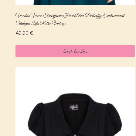
Voodoo Vixen Strickjacke Floral And Butterfly Embroidered
Cardigan Lila Retro Vintage
49,90
€
Jetzt kaufen