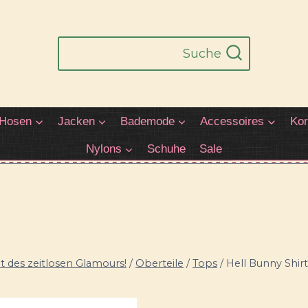
Suche
Hosen
Jacken
Bademode
Accessoires
Kor
Nylons
Schuhe
Sale
 des zeitlosen Glamours!
/
Oberteile
/
Tops
/
Hell Bunny Shir