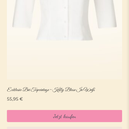
Exklusiv Bei Topvintage ~ Katty Bluse In Weiß
55,95
€
Jetzt kaufen