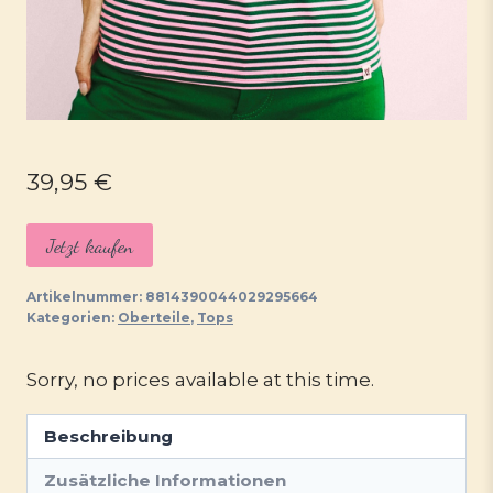
39,95
€
Jetzt kaufen
Artikelnummer:
8814390044029295664
Kategorien:
Oberteile
,
Tops
Sorry, no prices available at this time.
Beschreibung
Zusätzliche Informationen