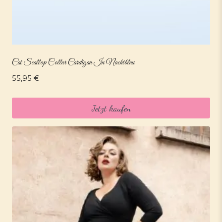
Cat Scallop Collar Cardigan In Nachtblau
55,95
€
Jetzt kaufen