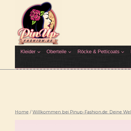
Zum
Inhalt
springen
Kleider
Oberteile
Röcke & Petticoats
Home
/
Willkommen bei Pinup-Fashion.de: Deine Welt