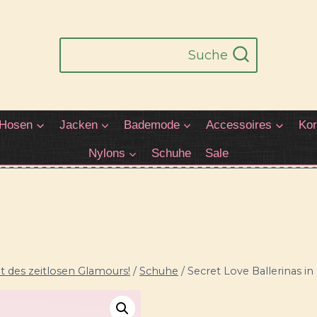
Suche
Hosen
Jacken
Bademode
Accessoires
Kor
Nylons
Schuhe
Sale
 des zeitlosen Glamours!
/
Schuhe
/
Secret Love Ballerinas in