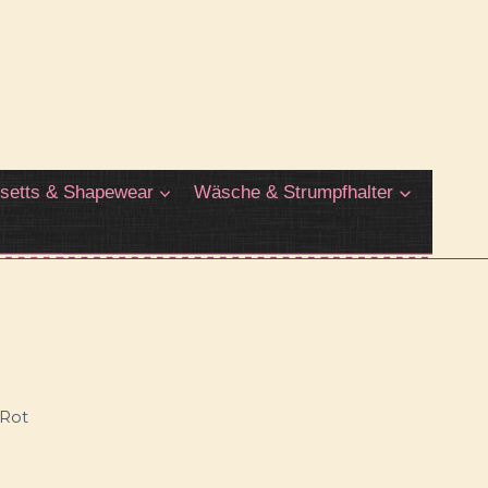
setts & Shapewear
Wäsche & Strumpfhalter
 Rot