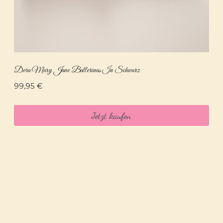
Dora Mary Jane Ballerinas In Schwarz
99,95
€
Jetzt kaufen