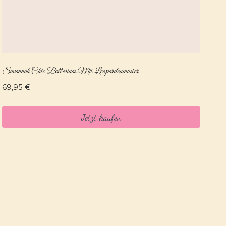
Savannah Chic Ballerinas Mit Leopardenmuster
69,95
€
Jetzt kaufen