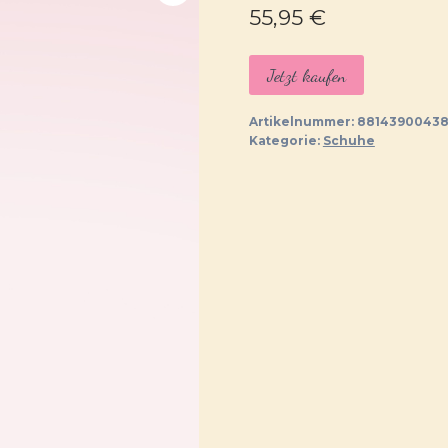
55,95
€
Jetzt kaufen
Artikelnummer:
8814390043
Kategorie:
Schuhe