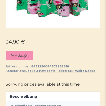
34,90
€
Jetzt kaufen
Artikelnummer:
8432290044872968650
Kategorien:
Röcke & Petticoats
,
Tellerrock
,
Weite Röcke
Sorry, no prices available at this time.
Beschreibung
Zusätzliche Informationen