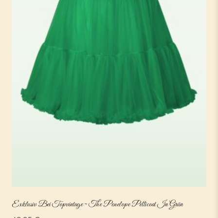
Exklusiv Bei Topvintage ~ The Penelope Petticoat In Grün