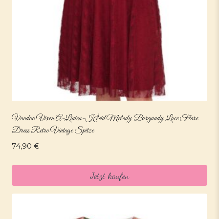
Voodoo Vixen A-Linien-Kleid Melody Burgundy Lace Flare
Dress Retro Vintage Spitze
74,90
€
Jetzt kaufen