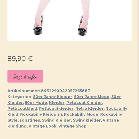
89,90
€
Jetzt kaufen
Artikelnummer:
8432290042057265887
Kategorien:
50er Jahre Kleider
,
50er Jahre Mode
,
50er
Kleider
,
50er Mode
,
Kleider
,
Petticoat Kleider
,
Petticoatkleid
,
Petticoatkleider
,
Retro Kleider
,
Rockabilly
Kleid
,
Rockabilly Kleidung
,
Rockabilly Mode
,
Rockabilly
Style
,
sonstiges
,
Swing Kleider
,
Swingkleider
,
Vintage
Kleidung
,
Vintage Look
,
Vintage Shop