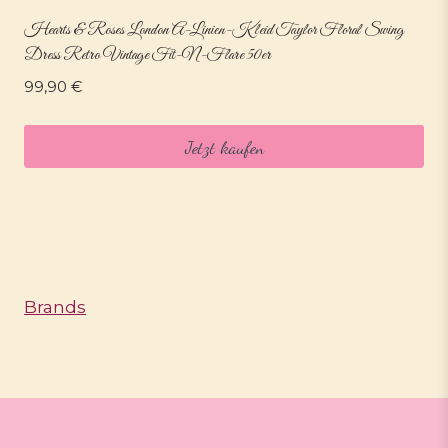
Hearts & Roses London A-Linien-Kleid Taylor Floral Swing
Dress Retro Vintage Fit-N-Flare 50er
99,90
€
Jetzt kaufen
Brands