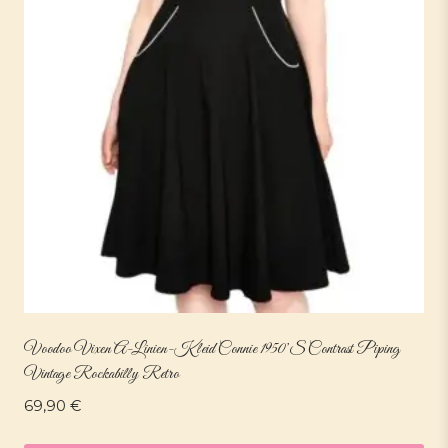
Voodoo Vixen A-Linien-Kleid Connie 1950’s Contrast Piping
Vintage Rockabilly Retro
69,90
€