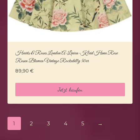
Hearts & Roses London A-Linien-Kleid Hana Rose
Rosen Blumen Vintage Rockabilly 50er
89,90
€
Jetzt kaufen
1
2
3
4
5
→