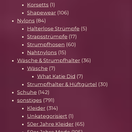
1
Produkte
Korsetts
1
Produkt
106
Shapewear
106
84
Produkte
Nylons
84
Produkte
5
Halterlose Strümpfe
5
17
Produkte
Strapsstrümpfe
17
60
Produkte
Strumpfhosen
60
15
Produkte
Nahtnylons
15
Produkte
36
Wäsche & Strumpfhalter
36
7
Produkte
Wäsche
7
Produkte
7
What Katie Did
7
Produkte
30
Strumpfhalter & Hüftgürtel
30
142
Produkte
Schuhe
142
Produkte
791
sonstiges
791
Produkte
314
Kleider
314
Produkte
1
Unkategorisiert
1
Produkt
65
50er Jahre Kleider
65
105
Produkte