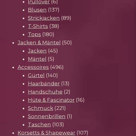
Produkte
6
Pullover
6
Produkte
137
Blusen
137
Produkte
89
Strickjacken
89
38
Produkte
T-Shirts
38
180
Produkte
Tops
180
Produkte
50
Jacken & Mäntel
50
45
Produkte
Jacken
45
5
Produkte
Mäntel
5
Produkte
496
Accessoires
496
140
Produkte
Gürtel
140
Produkte
13
Haarbänder
13
Produkte
2
Handschuhe
2
Produkte
16
Hüte & Fascinator
16
221
Produkte
Schmuck
221
Produkte
1
Sonnenbrillen
1
103
Produkt
Taschen
103
Produkte
107
Korsetts & Shapewear
107