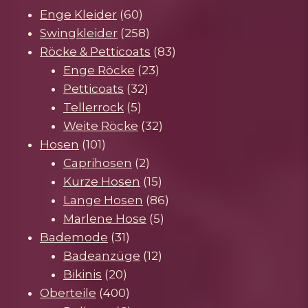
60
Enge Kleider
60
Produkte
258
Swingkleider
258
Produkte
83
Röcke & Petticoats
83
23
Produkte
Enge Röcke
23
32
Produkte
Petticoats
32
5
Produkte
Tellerrock
5
Produkte
32
Weite Röcke
32
101
Produkte
Hosen
101
Produkte
2
Caprihosen
2
Produkte
15
Kurze Hosen
15
Produkte
86
Lange Hosen
86
5
Produkte
Marlene Hose
5
31
Produkte
Bademode
31
Produkte
12
Badeanzüge
12
20
Produkte
Bikinis
20
Produkte
400
Oberteile
400