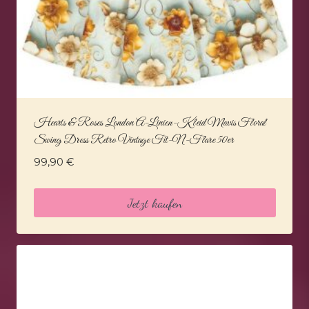
Hearts & Roses London A-Linien-Kleid Mavis Floral
Swing Dress Retro Vintage Fit-N-Flare 50er
99,90
€
Jetzt kaufen