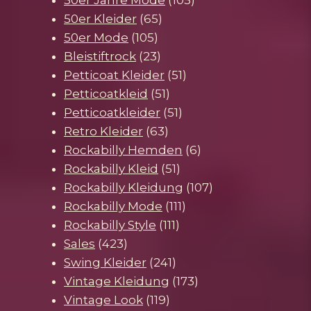
50er Jahre Mode
105
65
Produkte
50er Kleider
65
105
Produkte
50er Mode
105
Produkte
23
Bleistiftrock
23
Produkte
51
Petticoat Kleider
51
51
Produkte
Petticoatkleid
51
Produkte
51
Petticoatkleider
51
63
Produkte
Retro Kleider
63
Produkte
6
Rockabilly Hemden
6
51
Produkte
Rockabilly Kleid
51
Produkte
107
Rockabilly Kleidung
107
111
Produkte
Rockabilly Mode
111
111
Produkte
Rockabilly Style
111
423
Produkte
Sales
423
Produkte
241
Swing Kleider
241
Produkte
173
Vintage Kleidung
173
119
Produkte
Vintage Look
119