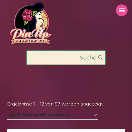
Zum
Inhalt
springen
Suche
Nach
Ergebnisse 1 – 12 von 57 werden angezeigt
Aktualität
sortiert