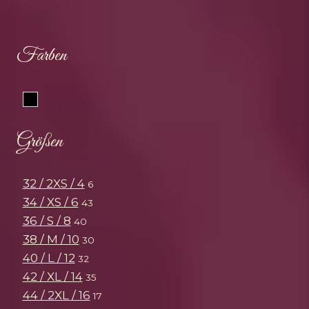
Farben
Schwarz
Größen
32 / 2XS / 4
6
34 / XS / 6
43
36 / S / 8
40
38 / M / 10
30
40 / L / 12
32
42 / XL / 14
35
44 / 2XL / 16
17