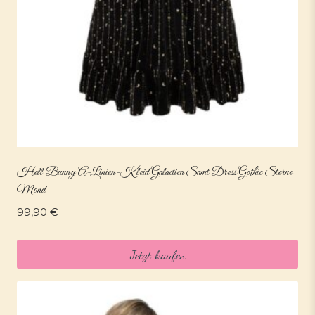
Hell Bunny A-Linien-Kleid Galactica Samt Dress Gothic Sterne
Mond
99,90
€
Jetzt kaufen