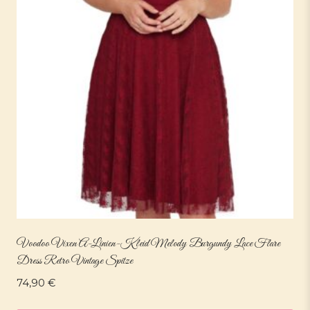
Voodoo Vixen A-Linien-Kleid Melody Burgundy Lace Flare
Dress Retro Vintage Spitze
74,90
€