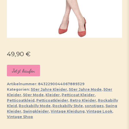
49,90
€
Jetzt kaufen
Artikelnummer:
8432290044067889329
Kategorien:
50er Jahre Kleider
,
50er Jahre Mode
,
50er
Kleider
,
50er Mode
,
Kleider
,
Petticoat Kleider
,
Petticoatkleid
,
Petticoatkleider
,
Retro Kleider
,
Rockabilly
Kleid
,
Rockabilly Mode
,
Rockabilly Style
,
sonstiges
,
Swing
Kleider
,
Swingkleider
,
Vintage Kleidung
,
Vintage Look
,
Vintage Shop