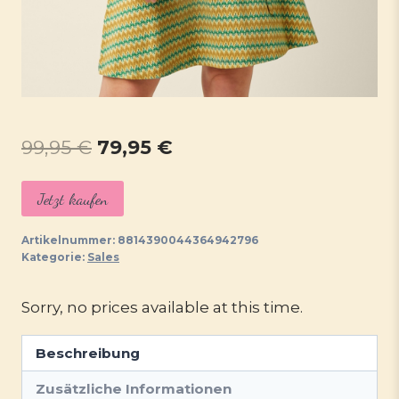
Ursprünglicher
Aktueller
99,95
€
79,95
€
Preis
Preis
Jetzt kaufen
war:
ist:
99,95 €
79,95 €.
Artikelnummer:
8814390044364942796
Kategorie:
Sales
Sorry, no prices available at this time.
Beschreibung
Zusätzliche Informationen