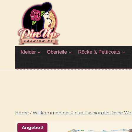
Zum
Inhalt
springen
Kleider
Oberteile
Röcke & Petticoats
Home
/
Willkommen bei Pinup-Fashion.de: Deine Welt
Angebot!