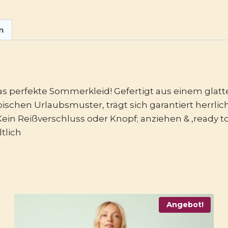
n
t das perfekte Sommerkleid! Gefertigt aus einem g
schen Urlaubsmuster, trägt sich garantiert herrlich &
in Reißverschluss oder Knopf; anziehen & ‚ready to g
tlich
Angebot!