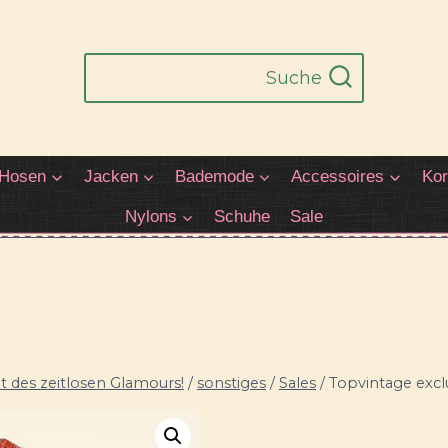
Suche
Hosen
Jacken
Bademode
Accessoires
Kor
Nylons
Schuhe
Sale
 des zeitlosen Glamours!
/
sonstiges
/
Sales
/
Topvintage excl