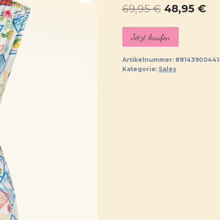
Ursprüngl
Ak
69,95
€
48,95
€
Preis
Pr
Jetzt kaufen
war:
ist:
69,95 €
48
Artikelnummer:
88143900441
Kategorie:
Sales