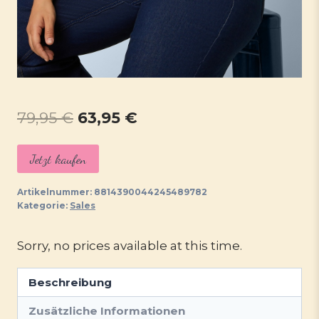
Ursprünglicher
Aktueller
79,95
€
63,95
€
Preis
Preis
Jetzt kaufen
war:
ist:
79,95 €
63,95 €.
Artikelnummer:
8814390044245489782
Kategorie:
Sales
Sorry, no prices available at this time.
Beschreibung
Zusätzliche Informationen